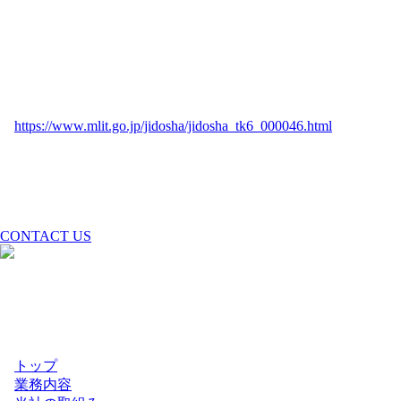
化と先進技術の融合です。
社員・家族・地域・そして業界に向けて、「安全と信頼で選ば
れる企業」を目指す歩みがどんどん始まっており、この先も従
業員の為の新たな環境づくりとシステム構築が目白押しです。
参考リンク
・国土交通省：自動点呼・遠隔点呼制度
https://www.mlit.go.jp/jidosha/jidosha_tk6_000046.html
・関連告示：運行管理者等の指導監督指針（告示第1366号）
埼玉の物流・運送会社なら
株式会社ベルラインにお任せください
メールでのお問合せは24時間受け付けております。
お気軽にご連絡ください。
CONTACT US
埼玉の物流・運送会社
株式会社ベルライン
〒334-0059
埼玉県川口市安行1089
埼玉高速鉄道 戸塚安行駅から徒歩15分
・
トップ
・
業務内容